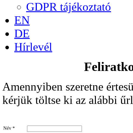
GDPR tájékoztató
EN
DE
Hírlevél
Feliratko
Amennyiben szeretne értesü
kérjük töltse ki az alábbi űr
Név
*