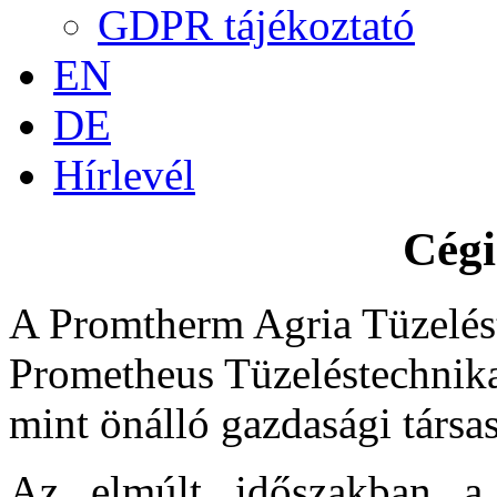
GDPR tájékoztató
EN
DE
Hírlevél
Cégi
A Promtherm Agria Tüzelést
Prometheus Tüzeléstechnikai
mint önálló gazdasági társa
Az elmúlt időszakban a 