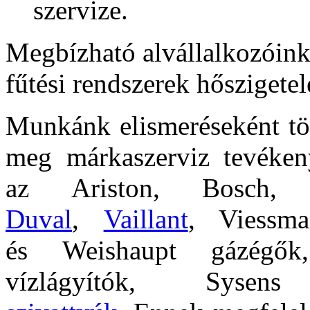
szervize.
Megbízható alvállalkozóink
fűtési rendszerek hőszigete
Munkánk elismeréseként töb
meg márkaszerviz tevékeny
az
Ariston, Bosch,
Duval
,
Vaillant
, Viessm
és
Weishaupt gázég
vízlágyítók, Syse