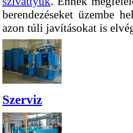
szivattyúk
.
Ennek megfelel
berendezéseket üzembe hely
azon túli javításokat is elvé
Szerviz