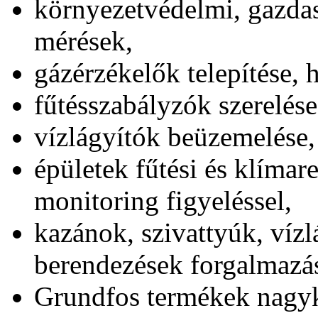
környezetvédelmi, gazdas
mérések,
gázérzékelők telepítése, h
fűtésszabályzók szerelése,
vízlágyítók beüzemelése, 
épületek fűtési és klímar
monitoring figyeléssel,
kazánok, szivattyúk, vízl
berendezések forgalmazá
Grundfos termékek nagyke